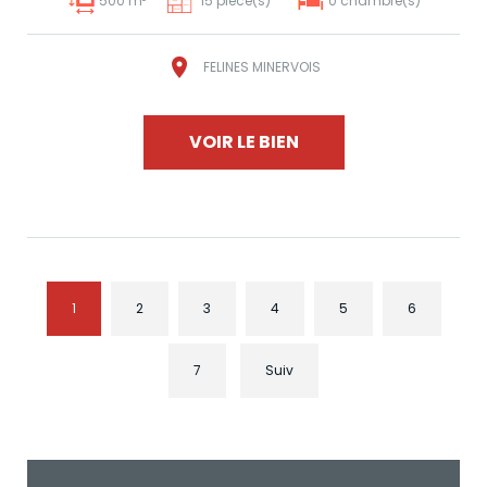
500 m²
15 pièce(s)
0 chambre(s)
FELINES MINERVOIS
VOIR LE BIEN
1
2
3
4
5
6
7
Suiv