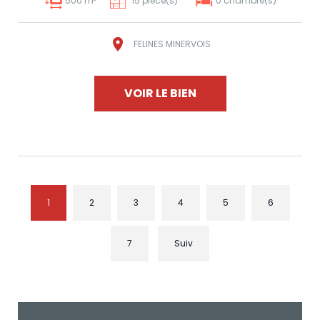
500 m²
15 pièce(s)
0 chambre(s)
FELINES MINERVOIS
VOIR LE BIEN
1
2
3
4
5
6
7
Suiv